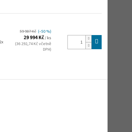
59 987 Kč
(–50 %)
29 994 Kč
/ ks
2x
(36 292,74 Kč včetně
DPH)