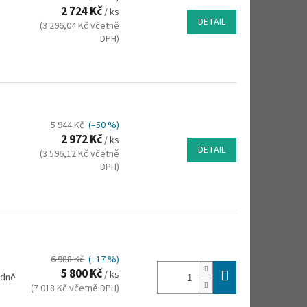
2 724 Kč
/ ks
DETAIL
(3 296,04 Kč včetně
DPH)
5 944 Kč
(–50 %)
2 972 Kč
/ ks
DETAIL
(3 596,12 Kč včetně
DPH)
6 988 Kč
(–17 %)
5 800 Kč
/ ks
adně
(7 018 Kč včetně DPH)