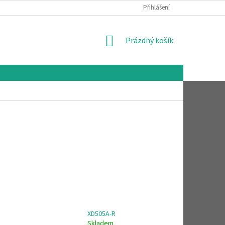
Přihlášení
NÁKUPNÍ
Prázdný košík
KOŠÍK
XD505A-R
R
Skladem