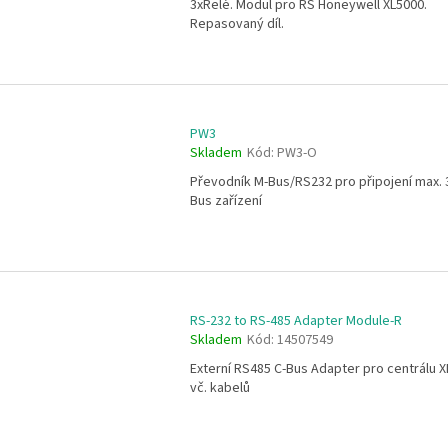
3xRelé. Modul pro ŘS Honeywell XL5000.
Repasovaný díl.
PW3
Skladem
Kód:
PW3-O
Převodník M-Bus/RS232 pro připojení max. 
Bus zařízení
RS-232 to RS-485 Adapter Module-R
Skladem
Kód:
14507549
Externí RS485 C-Bus Adapter pro centrálu 
vč. kabelů