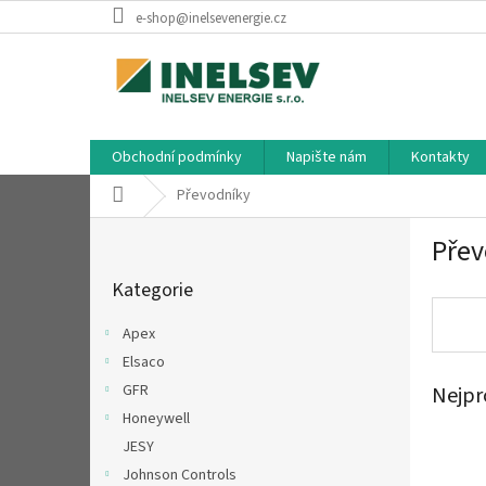
Přejít
e-shop@inelsevenergie.cz
na
obsah
Obchodní podmínky
Napište nám
Kontakty
Domů
Převodníky
P
Přev
o
Přeskočit
s
Kategorie
kategorie
t
r
Apex
a
Elsaco
n
GFR
Nejpr
n
í
Honeywell
p
JESY
a
Johnson Controls