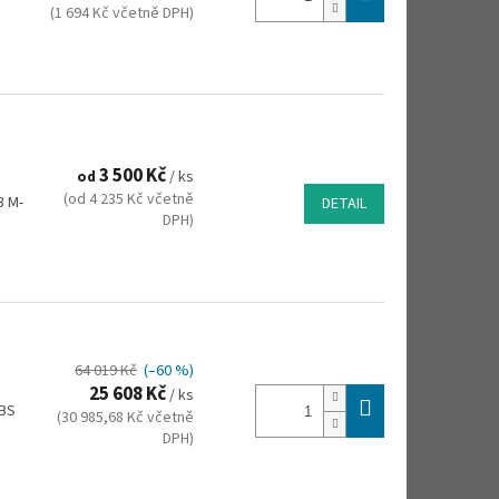
(1 694 Kč včetně DPH)
3 500 Kč
od
/ ks
(od 4 235 Kč včetně
3 M-
DETAIL
DPH)
64 019 Kč
(–60 %)
25 608 Kč
/ ks
XBS
(30 985,68 Kč včetně
DPH)