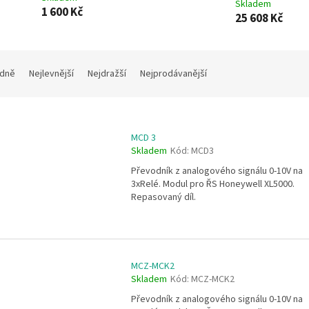
Skladem
1 600 Kč
25 608 Kč
dně
Nejlevnější
Nejdražší
Nejprodávanější
MCD 3
Skladem
Kód:
MCD3
Převodník z analogového signálu 0-10V na
3xRelé. Modul pro ŘS Honeywell XL5000.
Repasovaný díl.
MCZ-MCK2
Skladem
Kód:
MCZ-MCK2
Převodník z analogového signálu 0-10V na