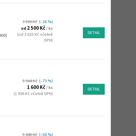
3 500 Kč
(–28 %)
2 500 Kč
od
/ ks
DETAIL
(od 3 025 Kč včetně
400)
DPH)
5 944 Kč
(–73 %)
1 600 Kč
/ ks
DETAIL
(1 936 Kč včetně DPH)
5 448 Kč
(–50 %)