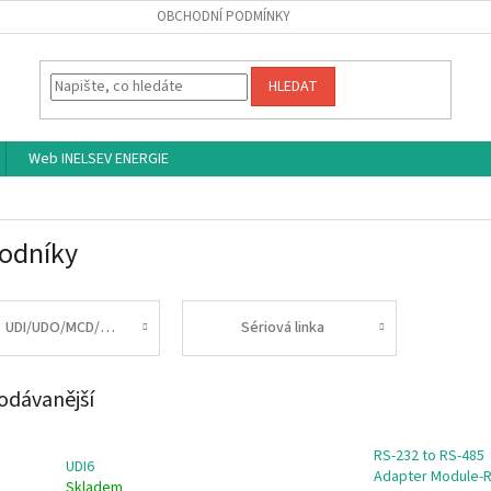
OBCHODNÍ PODMÍNKY
HLEDAT
Web INELSEV ENERGIE
odníky
UDI/UDO/MCD/MCZ
Sériová linka
odávanější
RS-232 to RS-485
UDI6
Adapter Module-
Skladem