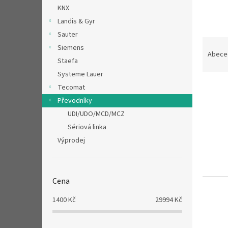
n
KNX
e
Landis & Gyr
l
Sauter
Ř
Siemens
a
Abece
Staefa
z
e
Systeme Lauer
V
n
Tecomat
ý
í
Převodníky
p
p
UDI/UDO/MCD/MCZ
i
r
Sériová linka
s
o
Výprodej
p
d
r
u
o
k
d
t
Cena
u
ů
k
1400
Kč
29994
Kč
t
ů