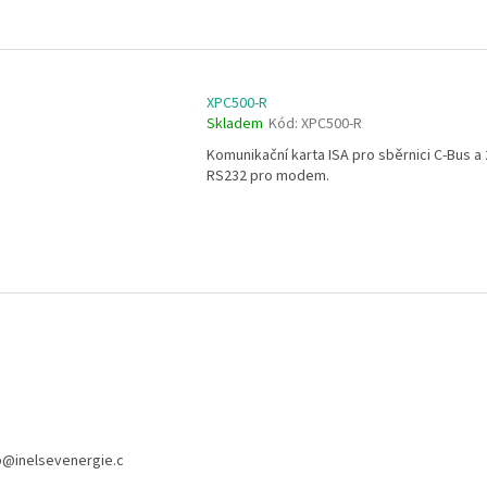
XPC500-R
Skladem
Kód:
XPC500-R
Komunikační karta ISA pro sběrnici C-Bus a 
RS232 pro modem.
O
v
l
á
d
a
c
í
p
r
p
@
inelsevenergie.c
v