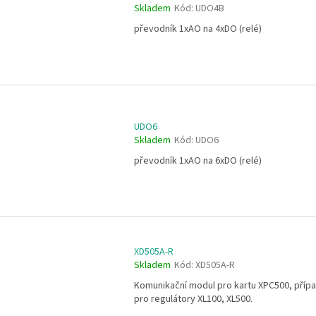
Skladem
Kód:
UDO4B
převodník 1xAO na 4xDO (relé)
UDO6
Skladem
Kód:
UDO6
převodník 1xAO na 6xDO (relé)
XD505A-R
Skladem
Kód:
XD505A-R
Komunikační modul pro kartu XPC500, příp
pro regulátory XL100, XL500.