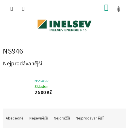
Přejít
NÁKUP
na
obsah
KOŠÍK
NS946
Nejprodávanější
NS946-R
Skladem
2 500 Kč
Ř
a
Abecedně
Nejlevnější
Nejdražší
Nejprodávanější
z