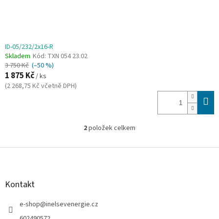
ID-05/232/2x16-R
Skladem
Kód:
TXN 054 23.02
3 750 Kč
(–50 %)
1 875 Kč
/ ks
(2 268,75 Kč včetně DPH)
2
položek celkem
O
v
l
Z
á
á
d
p
a
a
Kontakt
c
t
í
í
e-shop
@
inelsevenergie.cz
p
r
602490572