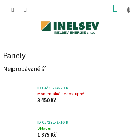
Přejít
NÁKUP
na
obsah
KOŠÍK
Panely
Nejprodávanější
ID-04/232/4x20-R
Momentálně nedostupné
3 450 Kč
ID-05/232/2x16-R
Skladem
1 875 Kč