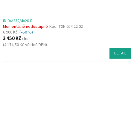
ů
ID-04/232/4x20-R
Momentálně nedostupné
Kód:
TXN 054 22.02
6 900 Kč
(–50 %)
3 450 Kč
/ ks
(4 174,50 Kč včetně DPH)
DETAIL