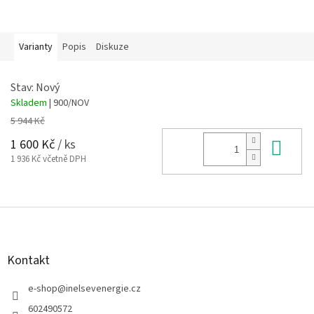
Varianty
Popis
Diskuze
Stav: Nový
Skladem
| 900/NOV
5 944 Kč
Do 
1 600 Kč
/ ks
1 936 Kč včetně DPH
Z
á
p
a
Kontakt
t
í
e-shop
@
inelsevenergie.cz
602490572