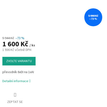
5 944 Kč
–73 %
5 944 Kč
–73 %
1 600 Kč
/ ks
1 936 Kč včetně DPH
Měrná
cena:
ZVOLTE VARIANTU
převodník 6xDI na 1xAI
Detailní informace
ZEPTAT SE