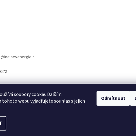
p
@
inelsevenergie.c
0572
užívá soubory cookie. Dalším
Odmítnout
www.inelsevnergie.cz
tohoto webu vyjadřujete souhlas s jejich
í
 vyhrazena.
Upravit nastavení cookies