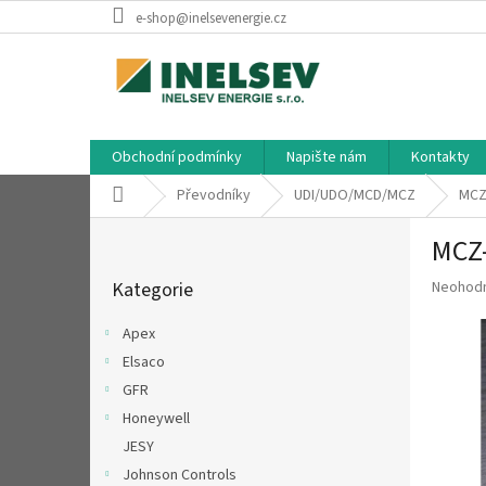
Přejít
e-shop@inelsevenergie.cz
na
obsah
Obchodní podmínky
Napište nám
Kontakty
Domů
Převodníky
UDI/UDO/MCD/MCZ
MCZ
P
MCZ
o
Přeskočit
s
Průměr
Kategorie
Neohod
kategorie
t
hodnoce
r
produkt
Apex
a
je
Elsaco
n
0,0
z
GFR
n
5
í
Honeywell
hvězdič
p
JESY
a
Johnson Controls