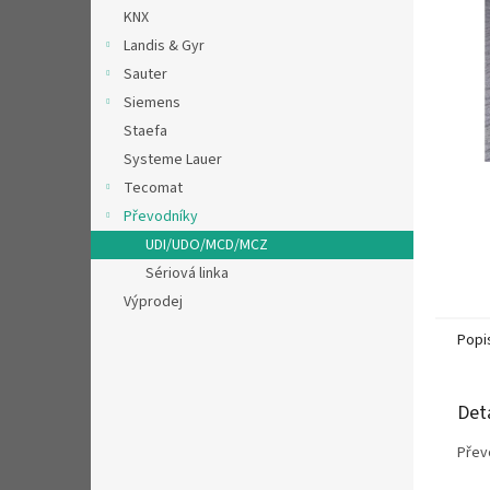
n
KNX
e
Landis & Gyr
l
Sauter
Siemens
Staefa
Systeme Lauer
Tecomat
Převodníky
UDI/UDO/MCD/MCZ
Sériová linka
Výprodej
Popi
Det
Přev