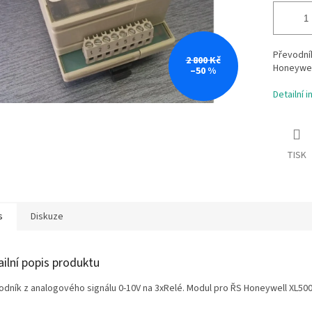
Převodník
2 800 Kč
Honeywell
–50 %
Detailní 
TISK
s
Diskuze
ailní popis produktu
odník z analogového signálu 0-10V na 3xRelé. Modul pro ŘS Honeywell XL500