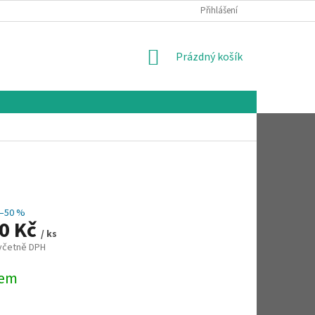
Přihlášení
NÁKUPNÍ
Prázdný košík
KOŠÍK
–50 %
00 Kč
/ ks
 včetně DPH
dem