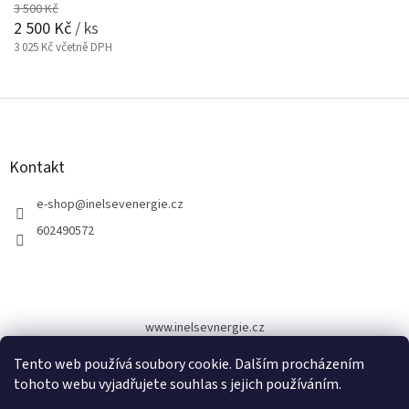
3 500 Kč
2 500 Kč
/ ks
3 025 Kč včetně DPH
Z
á
p
a
Kontakt
t
í
e-shop
@
inelsevenergie.cz
602490572
www.inelsevnergie.cz
Tento web používá soubory cookie. Dalším procházením
tohoto webu vyjadřujete souhlas s jejich používáním.