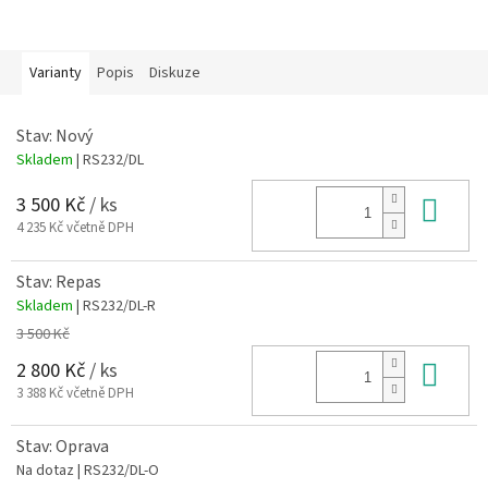
Varianty
Popis
Diskuze
Stav: Nový
Skladem
| RS232/DL
Do 
3 500 Kč
/ ks
4 235 Kč včetně DPH
Stav: Repas
Skladem
| RS232/DL-R
3 500 Kč
Do 
2 800 Kč
/ ks
3 388 Kč včetně DPH
Stav: Oprava
Na dotaz
| RS232/DL-O