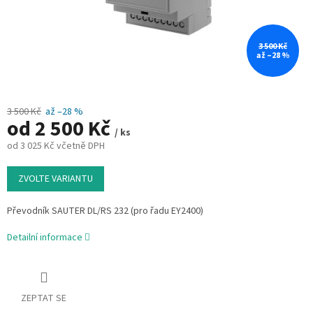
3 500 Kč
až –28 %
3 500 Kč
až –28 %
od
2 500 Kč
/ ks
od
3 025 Kč
včetně DPH
Měrná
cena:
ZVOLTE VARIANTU
Převodník SAUTER DL/RS 232 (pro řadu EY2400)
Detailní informace
ZEPTAT SE