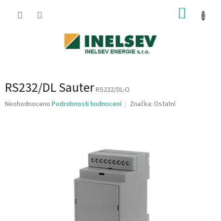
Přejít
NÁKUP
na
obsah
KOŠÍK
RS232/DL Sauter
RS232/DL-O
Průměrné
Neohodnoceno
Podrobnosti hodnocení
Značka:
Ostatní
hodnocení
produktu
je
0,0
z
5
hvězdiček.