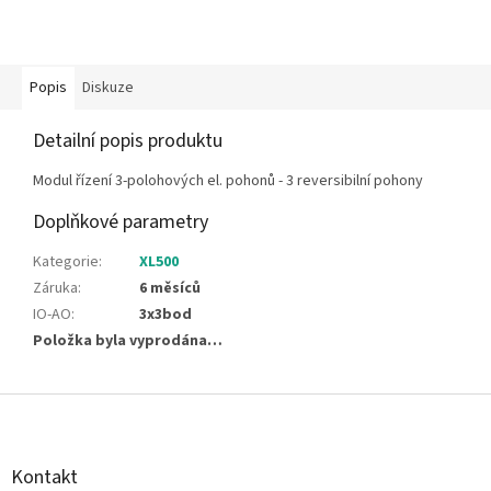
Popis
Diskuze
Detailní popis produktu
Modul řízení 3-polohových el. pohonů - 3 reversibilní pohony
Doplňkové parametry
Kategorie
:
XL500
Záruka
:
6 měsíců
IO-AO
:
3x3bod
Položka byla vyprodána…
Z
á
p
a
Kontakt