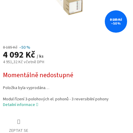
8 185 Kč
–50 %
8 185 Kč
–50 %
4 092 Kč
/ ks
4 951,32 Kč včetně DPH
Měrná
Momentálně nedostupné
cena:
Položka byla vyprodána…
Modul řízení 3-polohových el. pohonů - 3 reversibilní pohony
Detailní informace
ZEPTAT SE