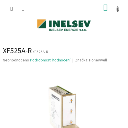
Přejít
NÁKUP
na
obsah
KOŠÍK
XF525A-R
XF525A-R
Průměrné
Neohodnoceno
Podrobnosti hodnocení
Značka:
Honeywell
hodnocení
produktu
je
0,0
z
5
hvězdiček.