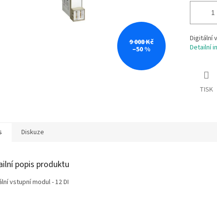
Digitální 
9 008 Kč
Detailní 
–50 %
TISK
s
Diskuze
ailní popis produktu
ální vstupní modul - 12 DI