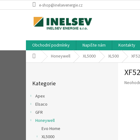
Přejít
e-shop@inelsevenergie.cz
na
obsah
Obchodní podmínky
Napište nám
Kontakty
Domů
Honeywell
XL5000
XL500
XF52
P
XF5
o
Přeskočit
s
Průměr
Kategorie
Neohod
kategorie
t
hodnoce
r
produkt
Apex
a
je
Elsaco
n
0,0
z
GFR
n
5
í
Honeywell
hvězdič
p
Evo Home
a
XL5000