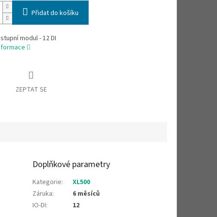
Přidat do košíku
vstupní modul - 12 DI
informace
ZEPTAT SE
Doplňkové parametry
Kategorie
:
XL500
Záruka
:
6 měsíců
IO-DI
:
12