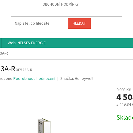
OBCHODNÍ PODMÍNKY
HLEDAT
Web INELSEV ENERGIE
3A-R
23A-R
XF523A-R
né
noceno
Podrobnosti hodnocení
Značka:
Honeywell
ní
u
9 008 Kč
4 5
5 449,84
Měrná
Skla
ek.
cena: