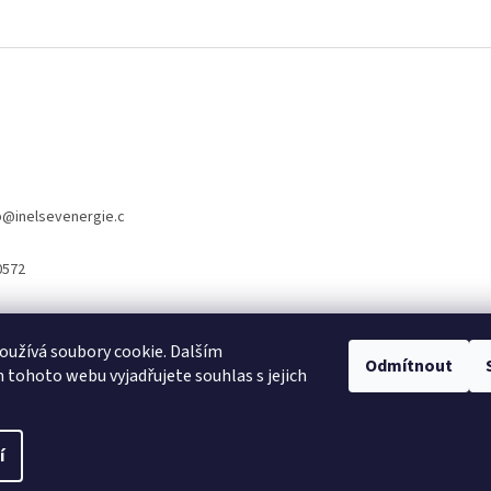
p
@
inelsevenergie.c
0572
užívá soubory cookie. Dalším
www.inelsevnergie.cz
Odmítnout
tohoto webu vyjadřujete souhlas s jejich
í
 vyhrazena.
Upravit nastavení cookies