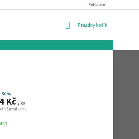
Přihlášení
NÁKUPNÍ
Prázdný košík
KOŠÍK
–50 %
04 Kč
/ ks
 Kč včetně DPH
dem