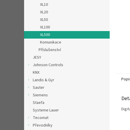
n
XL10
e
XL20
l
XL50
XL100
XL500
Komunikace
Příslušenství
JESY
Johnson Controls
KNX
Popi
Landis & Gyr
Sauter
Siemens
Det
Staefa
Digit
Systeme Lauer
Tecomat
Převodníky