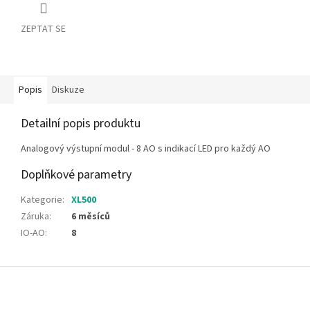
ZEPTAT SE
Popis
Diskuze
Detailní popis produktu
Analogový výstupní modul - 8 AO s indikací LED pro každý AO
Doplňkové parametry
Kategorie
:
XL500
Záruka
:
6 měsíců
IO-AO
:
8
Z
á
p