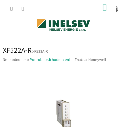
Přejít
NÁKUP
na
obsah
KOŠÍK
XF522A-R
XF522A-R
Průměrné
Neohodnoceno
Podrobnosti hodnocení
Značka:
Honeywell
hodnocení
produktu
je
0,0
z
5
hvězdiček.