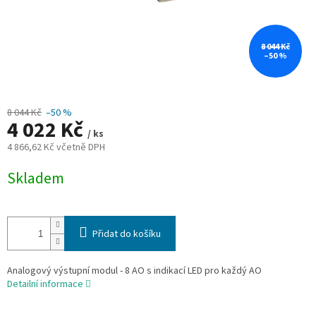
8 044 Kč
–50 %
8 044 Kč
–50 %
4 022 Kč
/ ks
4 866,62 Kč včetně DPH
Měrná
Skladem
cena:
Přidat do košíku
Analogový výstupní modul - 8 AO s indikací LED pro každý AO
Detailní informace