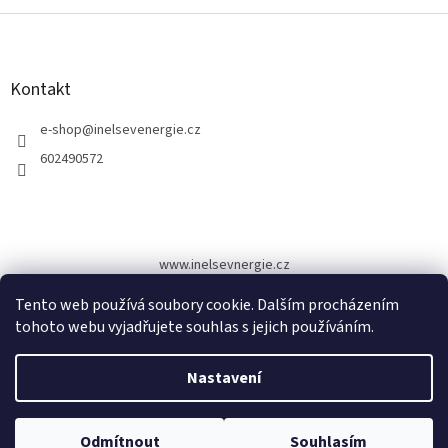
Z
á
p
a
Kontakt
t
í
e-shop
@
inelsevenergie.cz
602490572
www.inelsevnergie.cz
Tento web používá soubory cookie. Dalším procházením
tohoto webu vyjadřujete souhlas s jejich používáním.
Vytvořil Shoptet
Nastavení
Copyright 2026
INELSEV ENERGIE E-Shop
. Všechna práva
Odmítnout
Souhlasím
vyhrazena.
Upravit nastavení cookies