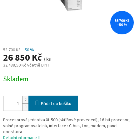
53 700 Kč
–50 %
53 700 Kč
–50 %
26 850 Kč
/ ks
32 488,50 Kč včetně DPH
Měrná
Skladem
cena:
Přidat do košíku
Procesorová jednotka XL 500 (skříňové provedení), 16-bit procesor,
volně programovatelná, interface : C-bus, Lon, modem, panel
operátora
Detailní informace