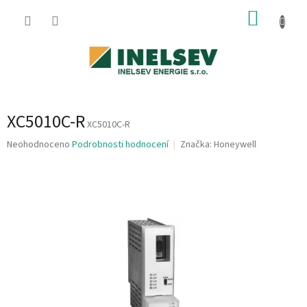
Přejít
NÁKUP
na
obsah
KOŠÍK
XC5010C-R
XC5010C-R
Průměrné
Neohodnoceno
Podrobnosti hodnocení
Značka:
Honeywell
hodnocení
produktu
je
0,0
z
5
hvězdiček.