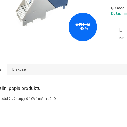
I/O modul
Detailní 
6 707 Kč
–49 %
TISK
s
Diskuze
ailní popis produktu
modul 2 výstupy 0-10V 1mA - ručně