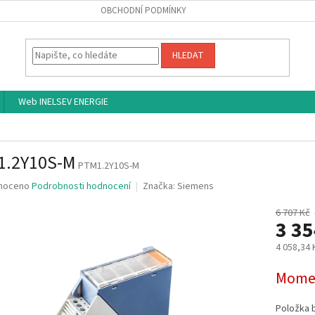
OBCHODNÍ PODMÍNKY
HLEDAT
Web INELSEV ENERGIE
1.2Y10S-M
PTM1.2Y10S-M
né
noceno
Podrobnosti hodnocení
Značka:
Siemens
ní
u
6 707 Kč
3 3
4 058,34
Měrná
Momen
ek.
cena:
Položka 