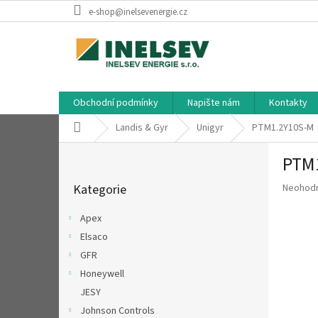
Přejít
e-shop@inelsevenergie.cz
na
obsah
Obchodní podmínky
Napište nám
Kontakty
Domů
Landis & Gyr
Unigyr
PTM1.2Y10S-M
P
PTM
o
Přeskočit
s
Průměr
Kategorie
Neohod
kategorie
t
hodnoce
r
produkt
Apex
a
je
Elsaco
n
0,0
z
GFR
n
5
í
Honeywell
hvězdič
p
JESY
a
Johnson Controls