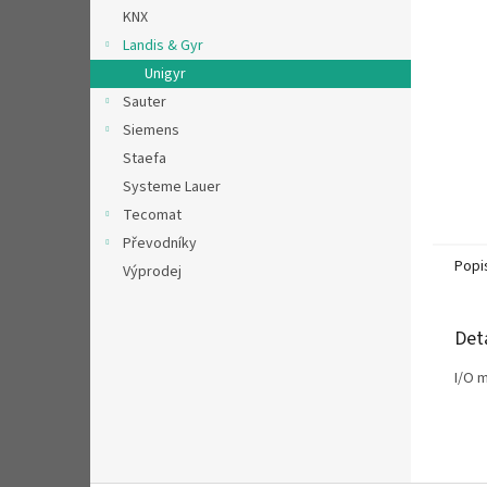
n
KNX
e
Landis & Gyr
l
Unigyr
Sauter
Siemens
Staefa
Systeme Lauer
Tecomat
Převodníky
Popi
Výprodej
Det
I/O 