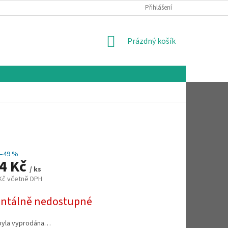
Přihlášení
NÁKUPNÍ
Prázdný košík
KOŠÍK
–49 %
54 Kč
/ ks
 Kč včetně DPH
tálně nedostupné
byla vyprodána…