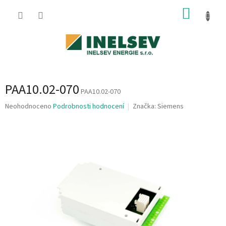
Přejít
NÁKUP
na
obsah
KOŠÍK
PAA10.02-070
PAA10.02-070
Průměrné
Neohodnoceno
Podrobnosti hodnocení
Značka:
Siemens
hodnocení
produktu
je
0,0
z
5
hvězdiček.