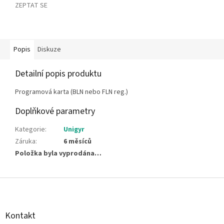
ZEPTAT SE
Popis
Diskuze
Detailní popis produktu
Programová karta (BLN nebo FLN reg.)
Doplňkové parametry
Kategorie
:
Unigyr
Záruka
:
6 měsíců
Položka byla vyprodána…
Z
á
p
a
Kontakt