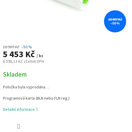
10 907 Kč
–50 %
10 907 Kč
–50 %
5 453 Kč
/ ks
6 598,13 Kč včetně DPH
Měrná
Skladem
cena:
Položka byla vyprodána…
Programová karta (BLN nebo FLN reg.)
Detailní informace