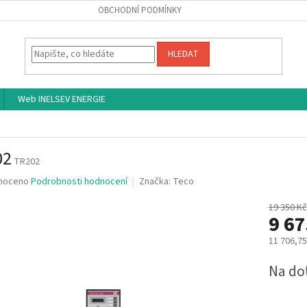
OBCHODNÍ PODMÍNKY
HLEDAT
Web INELSEV ENERGIE
02
TR202
né
noceno
Podrobnosti hodnocení
Značka:
Teco
ní
u
19 350 Kč
9 6
11 706,7
Měrná
Na do
ek.
cena: