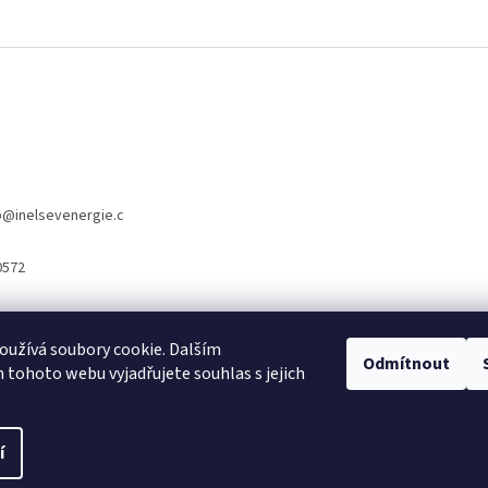
p
@
inelsevenergie.c
0572
užívá soubory cookie. Dalším
www.inelsevnergie.cz
Odmítnout
tohoto webu vyjadřujete souhlas s jejich
í
 vyhrazena.
Upravit nastavení cookies