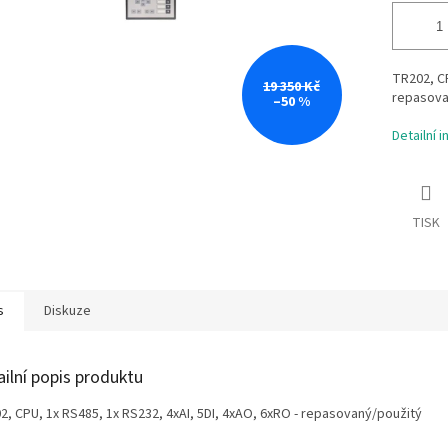
TR202, CP
19 350 Kč
repasova
–50 %
Detailní 
TISK
s
Diskuze
ailní popis produktu
2, CPU, 1x RS485, 1x RS232, 4xAI, 5DI, 4xAO, 6xRO - repasovaný/použitý