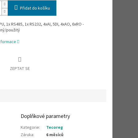
Přidat do košíku
U, 1x RS485, 1x RS232, 4xAI, 5DI, 4xAO, 6xRO -
ný/použitý
informace
ZEPTAT SE
Doplňkové parametry
Kategorie
:
Tecoreg
Záruka
:
6 měsíců