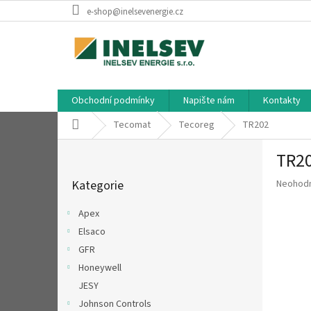
Přejít
e-shop@inelsevenergie.cz
na
obsah
Obchodní podmínky
Napište nám
Kontakty
Domů
Tecomat
Tecoreg
TR202
P
TR2
o
Přeskočit
s
Průměr
Kategorie
Neohod
kategorie
t
hodnoce
r
produkt
Apex
a
je
Elsaco
n
0,0
z
GFR
n
5
í
Honeywell
hvězdič
p
JESY
a
Johnson Controls