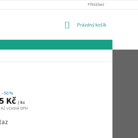
Přihlášení
NÁKUPNÍ
Prázdný košík
KOŠÍK
–50 %
75 Kč
/ ks
5 Kč včetně DPH
taz