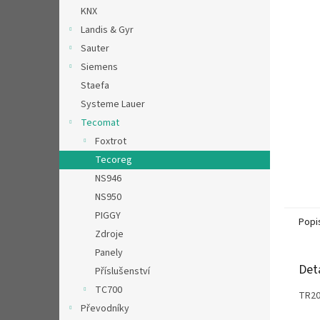
n
KNX
e
Landis & Gyr
l
Sauter
Siemens
Staefa
Systeme Lauer
Tecomat
Foxtrot
Tecoreg
NS946
NS950
PIGGY
Popi
Zdroje
Panely
Det
Příslušenství
TC700
TR20
Převodníky