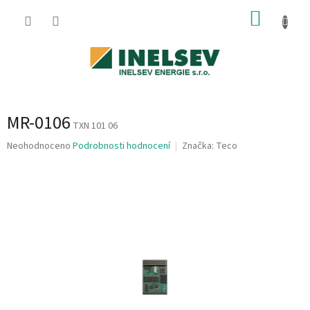
Přejít
NÁKUP
na
obsah
KOŠÍK
MR-0106
TXN 101 06
Průměrné
Neohodnoceno
Podrobnosti hodnocení
Značka:
Teco
hodnocení
produktu
je
0,0
z
5
hvězdiček.