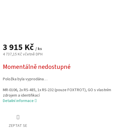
3 915 Kč
/ ks
4 737,15 Kč včetně DPH
Měrná
Momentálně nedostupné
cena:
Položka byla vyprodána…
MR-0106, 2x RS-485, 1x RS-232 (pouze FOXTROT), GO s vlastním
zdrojem a identifikací
Detailní informace
ZEPTAT SE