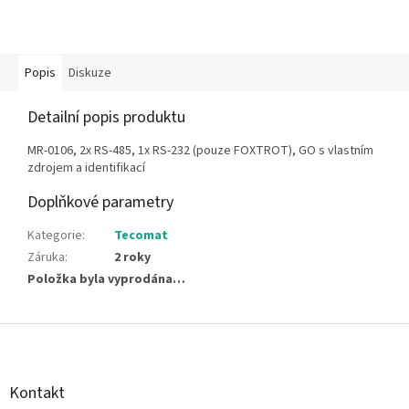
Popis
Diskuze
Detailní popis produktu
MR-0106, 2x RS-485, 1x RS-232 (pouze FOXTROT), GO s vlastním
zdrojem a identifikací
Doplňkové parametry
Kategorie
:
Tecomat
Záruka
:
2 roky
Položka byla vyprodána…
Z
á
p
a
Kontakt