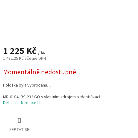
1 225 Kč
/ ks
1 482,25 Kč včetně DPH
Měrná
Momentálně nedostupné
cena:
Položka byla vyprodána…
MR-0104, RS-232 GO s vlastním zdrojem a identifikací
Detailní informace
ZEPTAT SE