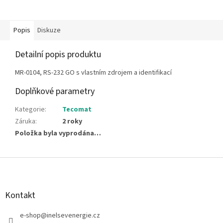
Popis
Diskuze
Detailní popis produktu
MR-0104, RS-232 GO s vlastním zdrojem a identifikací
Doplňkové parametry
Kategorie
:
Tecomat
Záruka
:
2 roky
Položka byla vyprodána…
Z
á
p
a
Kontakt
t
í
e-shop
@
inelsevenergie.cz