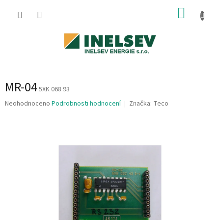
Přejít
NÁKUP
na
obsah
KOŠÍK
MR-04
5XK 068 93
Průměrné
Neohodnoceno
Podrobnosti hodnocení
Značka:
Teco
hodnocení
produktu
je
0,0
z
5
hvězdiček.