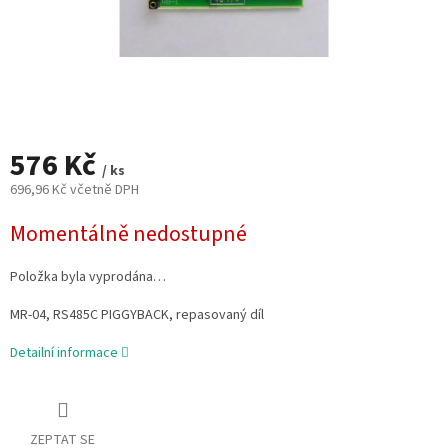
576 Kč
/ ks
696,96 Kč včetně DPH
Měrná
Momentálně nedostupné
cena:
Položka byla vyprodána…
MR-04, RS485C PIGGYBACK, repasovaný díl
Detailní informace
ZEPTAT SE