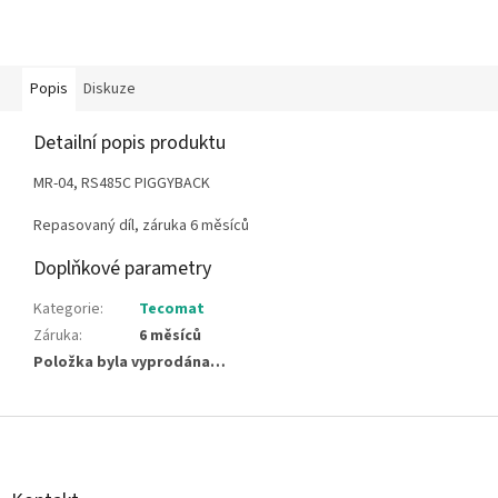
Popis
Diskuze
Detailní popis produktu
MR-04, RS485C PIGGYBACK
Repasovaný díl, záruka 6 měsíců
Doplňkové parametry
Kategorie
:
Tecomat
Záruka
:
6 měsíců
Položka byla vyprodána…
Z
á
p