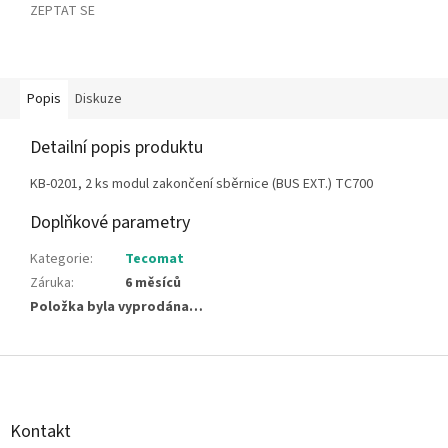
ZEPTAT SE
Popis
Diskuze
Detailní popis produktu
KB-0201, 2 ks modul zakončení sběrnice (BUS EXT.) TC700
Doplňkové parametry
Kategorie
:
Tecomat
Záruka
:
6 měsíců
Položka byla vyprodána…
Z
á
p
a
Kontakt