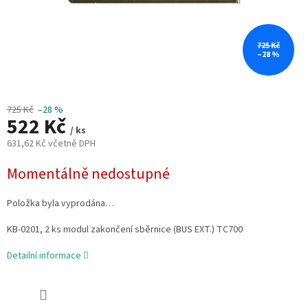
725 Kč
–28 %
725 Kč
–28 %
522 Kč
/ ks
631,62 Kč včetně DPH
Měrná
Momentálně nedostupné
cena:
Položka byla vyprodána…
KB-0201, 2 ks modul zakončení sběrnice (BUS EXT.) TC700
Detailní informace