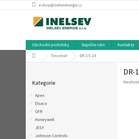
Přejít
e-shop@inelsevenergie.cz
na
obsah
Obchodní podmínky
Napište nám
Kontakty
Domů
Tecomat
DR-15-24
P
DR-1
o
Přeskočit
s
Průměr
Kategorie
Neohod
kategorie
t
hodnoce
r
produkt
Apex
a
je
Elsaco
n
0,0
z
GFR
n
5
í
Honeywell
hvězdič
p
JESY
a
Johnson Controls