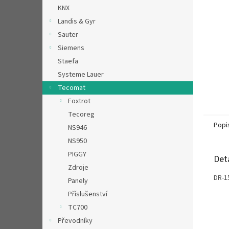
n
KNX
e
Landis & Gyr
l
Sauter
Siemens
Staefa
Systeme Lauer
Tecomat
Foxtrot
Tecoreg
Popi
NS946
NS950
PIGGY
Det
Zdroje
DR-1
Panely
Příslušenství
TC700
Převodníky