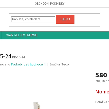
OBCHODNÍ PODMÍNKY
HLEDAT
Web INELSEV ENERGIE
5-24
DR-15-24
né
noceno
Podrobnosti hodnocení
Značka:
Teco
ní
580
u
701,80 K
Měrná
Momen
cena:
ek.
Položka 