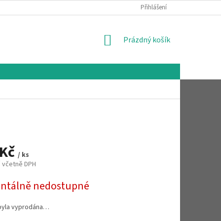
Přihlášení
NÁKUPNÍ
Prázdný košík
KOŠÍK
 Kč
/ ks
č včetně DPH
tálně nedostupné
byla vyprodána…