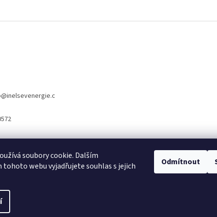
p
@
inelsevenergie.c
0572
užívá soubory cookie. Dalším
www.inelsevnergie.cz
Odmítnout
tohoto webu vyjadřujete souhlas s jejich
í
 vyhrazena.
Upravit nastavení cookies