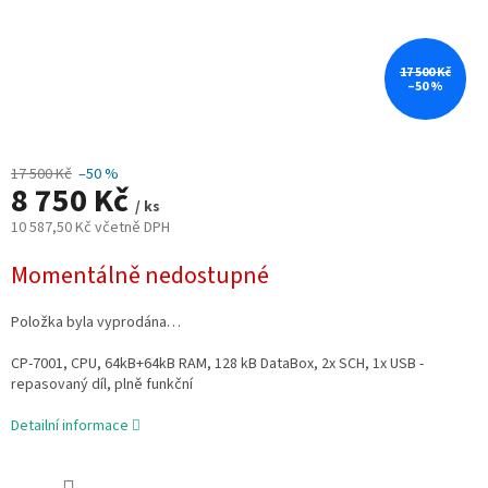
17 500 Kč
–50 %
17 500 Kč
–50 %
8 750 Kč
/ ks
10 587,50 Kč včetně DPH
Měrná
Momentálně nedostupné
cena:
Položka byla vyprodána…
CP-7001, CPU, 64kB+64kB RAM, 128 kB DataBox, 2x SCH, 1x USB -
repasovaný díl, plně funkční
Detailní informace