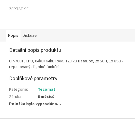
ZEPTAT SE
Popis
Diskuze
Detailní popis produktu
CP-7001, CPU, 64kB+64kB RAM, 128 kB DataBox, 2x SCH, 1x USB -
repasovaný díl, plně funkční
Doplňkové parametry
Kategorie
:
Tecomat
Záruka
:
6 měsíců
Položka byla vyprodána…
Z
á
p