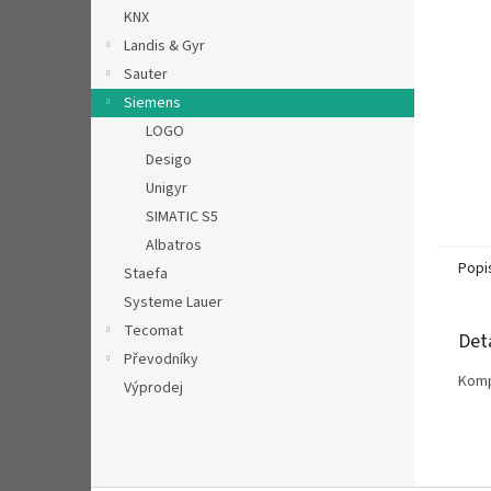
n
KNX
e
Landis & Gyr
l
Sauter
Siemens
LOGO
Desigo
Unigyr
SIMATIC S5
Albatros
Popi
Staefa
Systeme Lauer
Tecomat
Det
Převodníky
Komp
Výprodej