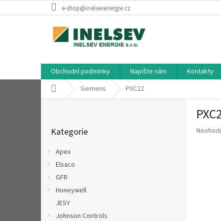
Přejít
e-shop@inelsevenergie.cz
na
obsah
Obchodní podmínky
Napište nám
Kontakty
Domů
Siemens
PXC22
P
PXC
o
Přeskočit
s
Průměr
Kategorie
Neohod
kategorie
t
hodnoce
r
produkt
Apex
a
je
Elsaco
n
0,0
z
GFR
n
5
í
Honeywell
hvězdič
p
JESY
a
Johnson Controls