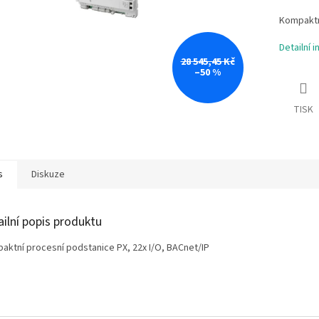
Kompaktní
Detailní 
28 545,45 Kč
–50 %
TISK
s
Diskuze
ailní popis produktu
aktní procesní podstanice PX, 22x I/O, BACnet/IP