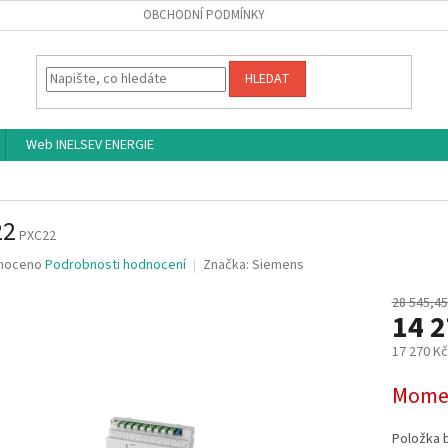
OBCHODNÍ PODMÍNKY
HLEDAT
Web INELSEV ENERGIE
22
PXC22
né
noceno
Podrobnosti hodnocení
Značka:
Siemens
ní
u
28 545,45
14 
17 270 K
Měrná
Momen
ek.
cena:
Položka 