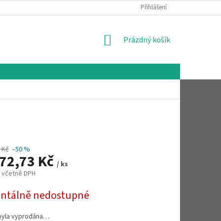
Přihlášení
NÁKUPNÍ
Prázdný košík
KOŠÍK
 Kč
–50 %
272,73 Kč
/ ks
č včetně DPH
tálně nedostupné
byla vyprodána…