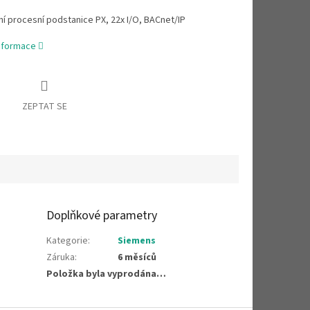
 procesní podstanice PX, 22x I/O, BACnet/IP
informace
ZEPTAT SE
Doplňkové parametry
Kategorie
:
Siemens
Záruka
:
6 měsíců
Položka byla vyprodána…