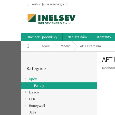
Přejít
e-shop@inelsevenergie.cz
na
obsah
Obchodní podmínky
Napište nám
Kontakty
Domů
Apex
Panely
APT Premium L
P
APT
o
Přeskočit
s
Průměr
Kategorie
Neohod
kategorie
t
hodnoce
r
produkt
Apex
a
je
Panely
n
0,0
z
Elsaco
n
5
í
GFR
hvězdič
p
Honeywell
a
JESY