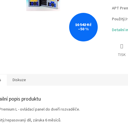
APT Premi
Použitý/r
16 542 Kč
–50 %
Detailní 
TISK
s
Diskuze
ailní popis produktu
Premium L - ovládací panel do dveří rozvaděče.
itý/repasovaný díl, záruka 6 měsíců.