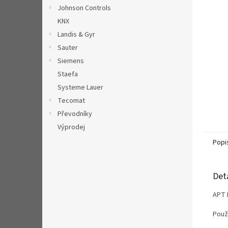
n
Johnson Controls
e
KNX
l
Landis & Gyr
Sauter
Siemens
Staefa
Systeme Lauer
Tecomat
Převodníky
Výprodej
Popi
Det
APT 
Použ