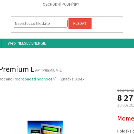
OBCHODNÍ PODMÍNKY
HLEDAT
Web INELSEV ENERGIE
 Premium L
APTPREMIUM-L
né
noceno
Podrobnosti hodnocení
Značka:
Apex
ní
u
16 542 Kč
8 2
10 007,9
Měrná
Momen
ek.
cena:
Položka 