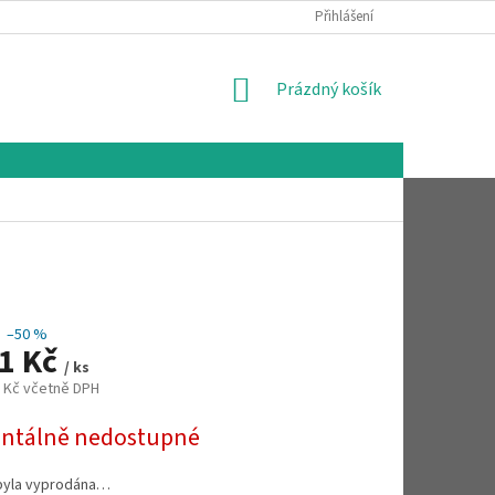
Přihlášení
NÁKUPNÍ
Prázdný košík
KOŠÍK
–50 %
71 Kč
/ ks
1 Kč včetně DPH
tálně nedostupné
byla vyprodána…