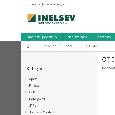
Přejít
e-shop@inelsevenergie.cz
na
obsah
Obchodní podmínky
Napište nám
Kontakty
Domů
Tecomat
NS950
OT-04/8
P
OT-0
o
Přeskočit
s
Průměr
Kategorie
Neohod
kategorie
t
hodnoce
r
produkt
Apex
a
je
Elsaco
n
0,0
z
GFR
n
5
í
Honeywell
hvězdič
p
JESY
a
Johnson Controls