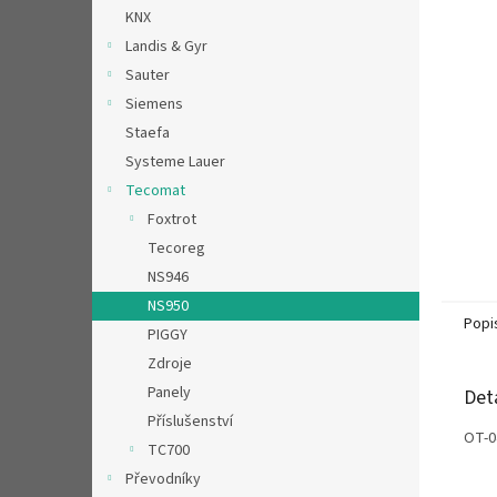
n
KNX
e
Landis & Gyr
l
Sauter
Siemens
Staefa
Systeme Lauer
Tecomat
Foxtrot
Tecoreg
NS946
NS950
Popi
PIGGY
Zdroje
Panely
Det
Příslušenství
OT-0
TC700
Převodníky