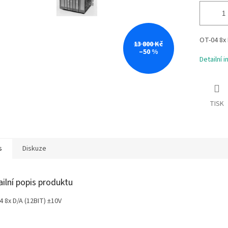
OT-04 8x 
13 800 Kč
–50 %
Detailní 
TISK
s
Diskuze
ailní popis produktu
4 8x D/A (12BIT) ±10V