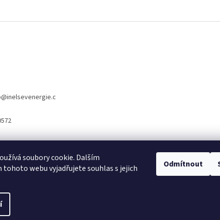
p
@
inelsevenergie.c
0572
užívá soubory cookie. Dalším
www.inelsevnergie.cz
Odmítnout
tohoto webu vyjadřujete souhlas s jejich
í
 vyhrazena.
Upravit nastavení cookies