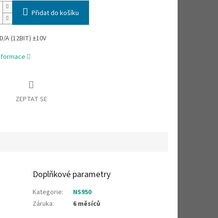
Přidat do košíku
D/A (12BIT) ±10V
informace
ZEPTAT SE
Doplňkové parametry
Kategorie
:
NS950
Záruka
:
6 měsíců