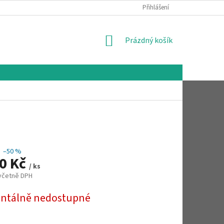
Přihlášení
NÁKUPNÍ
Prázdný košík
KOŠÍK
–50 %
00 Kč
/ ks
 včetně DPH
tálně nedostupné