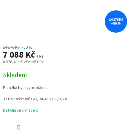
14 176 Kč
–50 %
14 176 Kč
–50 %
7 088 Kč
/ ks
8 576,48 Kč včetně DPH
Měrná
Skladem
cena:
Položka byla vyprodána…
32 PNP výstupů GO, 24-48 V DC/0,5 A
Detailní informace