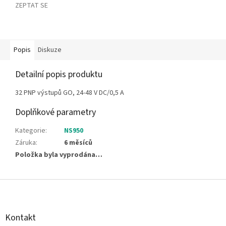
ZEPTAT SE
Popis
Diskuze
Detailní popis produktu
32 PNP výstupů GO, 24-48 V DC/0,5 A
Doplňkové parametry
Kategorie
:
NS950
Záruka
:
6 měsíců
Položka byla vyprodána…
Z
á
p
a
Kontakt