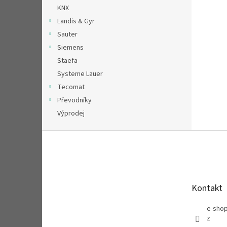
n
KNX
e
Landis & Gyr
l
Sauter
Siemens
Staefa
Systeme Lauer
Tecomat
Převodníky
Výprodej
Z
á
p
a
t
Kontakt
í
e-sho
z