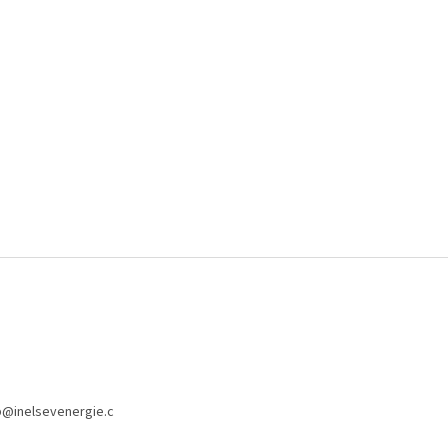
p
@
inelsevenergie.c