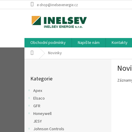
Přejít
e-shop@inelsevenergie.cz
na
obsah
Obchodní podmínky
Napište nám
Kontakty
Domů
Novinky
P
Nov
o
Přeskočit
s
Kategorie
kategorie
Záznamy
t
r
Apex
a
Elsaco
n
GFR
n
í
Honeywell
p
JESY
a
Johnson Controls