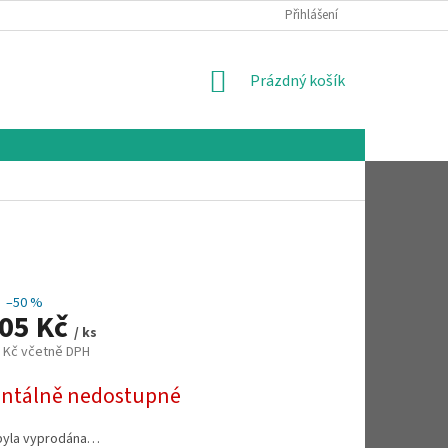
Přihlášení
NÁKUPNÍ
Prázdný košík
KOŠÍK
–50 %
505 Kč
/ ks
5 Kč včetně DPH
tálně nedostupné
byla vyprodána…