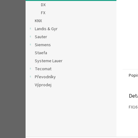
n
DX
e
FX
l
KNX
Landis & Gyr
Sauter
Siemens
Staefa
Systeme Lauer
Tecomat
Popi
Převodníky
Výprodej
Det
FX16