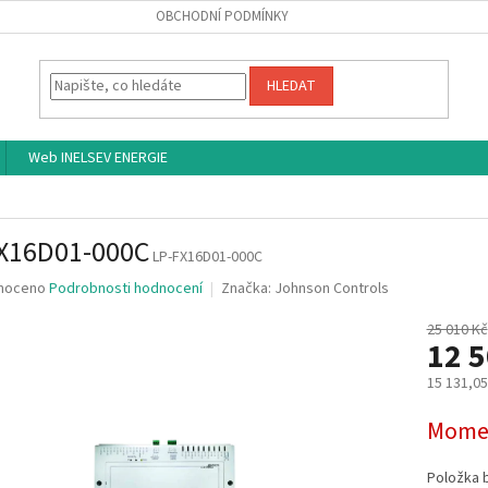
OBCHODNÍ PODMÍNKY
HLEDAT
Web INELSEV ENERGIE
X16D01-000C
LP-FX16D01-000C
né
noceno
Podrobnosti hodnocení
Značka:
Johnson Controls
ní
u
25 010 Kč
12 
15 131,0
Měrná
Momen
ek.
cena:
Položka 