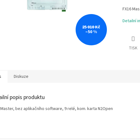
FX16 Mast
Detailní 
25 010 Kč
–50 %
TISK
s
Diskuze
ailní popis produktu
 Master, bez aplikačního software, 9 relé, kom. karta N2Open