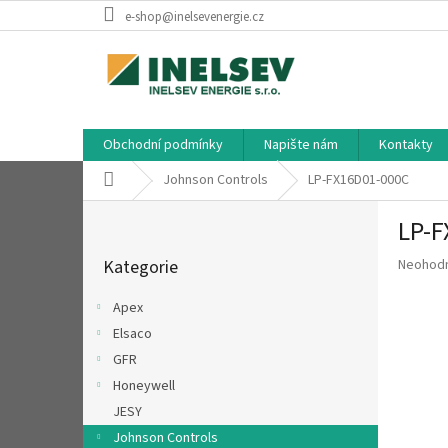
Přejít
e-shop@inelsevenergie.cz
na
obsah
Obchodní podmínky
Napište nám
Kontakty
Domů
Johnson Controls
LP-FX16D01-000C
P
LP-F
o
Přeskočit
s
Průměr
Kategorie
Neohod
kategorie
t
hodnoce
r
produkt
Apex
a
je
Elsaco
n
0,0
z
GFR
n
5
í
Honeywell
hvězdič
p
JESY
a
Johnson Controls