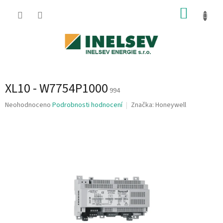
Přejít
NÁKUP
na
obsah
KOŠÍK
XL10 - W7754P1000
994
Průměrné
Neohodnoceno
Podrobnosti hodnocení
Značka:
Honeywell
hodnocení
produktu
je
0,0
z
5
hvězdiček.