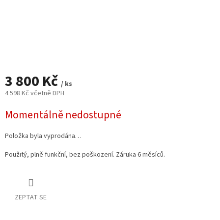
3 800 Kč
/ ks
4 598 Kč včetně DPH
Měrná
Momentálně nedostupné
cena:
Položka byla vyprodána…
Použitý, plně funkční, bez poškození. Záruka 6 měsíců.
ZEPTAT SE