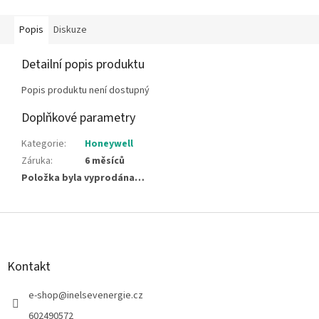
Popis
Diskuze
Detailní popis produktu
Popis produktu není dostupný
Doplňkové parametry
Kategorie
:
Honeywell
Záruka
:
6 měsíců
Položka byla vyprodána…
Z
á
p
a
Kontakt
t
í
e-shop
@
inelsevenergie.cz
602490572