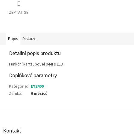
ZEPTAT SE
Popis
Diskuze
Detailní popis produktu
Funkční karta, povel 0-I-II s LED
Doplňkové parametry
Kategorie
:
EY2400
Záruka
:
6 měsíců
Z
á
p
a
Kontakt