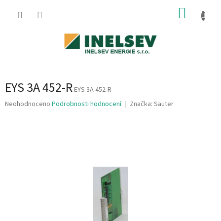
Přejít
NÁKUP
na
obsah
KOŠÍK
EYS 3A 452-R
EYS 3A 452-R
Průměrné
Neohodnoceno
Podrobnosti hodnocení
Značka:
Sauter
hodnocení
produktu
je
0,0
z
5
hvězdiček.