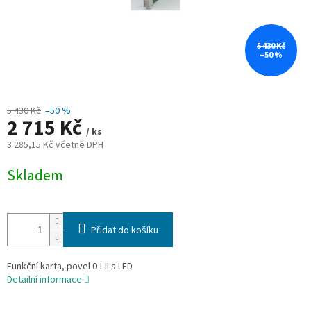
5 430 Kč
–50 %
5 430 Kč
–50 %
2 715 Kč
/ ks
3 285,15 Kč včetně DPH
Měrná
Skladem
cena:
Přidat do košíku
Funkční karta, povel 0-I-II s LED
Detailní informace