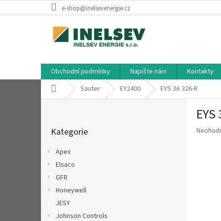
Přejít
e-shop@inelsevenergie.cz
na
obsah
Obchodní podmínky
Napište nám
Kontakty
Domů
Sauter
EY2400
EYS 3A 326-R
P
EYS 
o
Přeskočit
s
Průměr
Kategorie
Neohod
kategorie
t
hodnoce
r
produkt
Apex
a
je
Elsaco
n
0,0
z
GFR
n
5
í
Honeywell
hvězdič
p
JESY
a
Johnson Controls