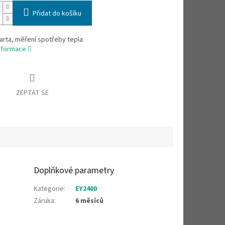
Přidat do košíku
arta, měření spotřeby tepla
informace
ZEPTAT SE
Doplňkové parametry
Kategorie
:
EY2400
Záruka
:
6 měsíců