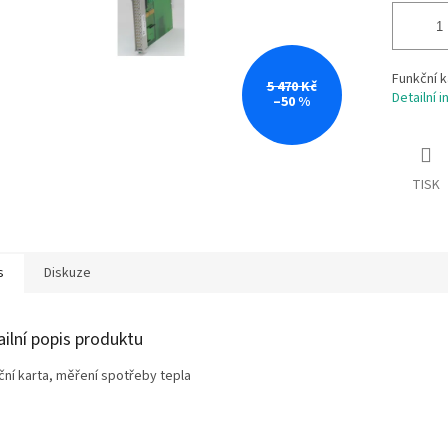
Funkční k
5 470 Kč
Detailní 
–50 %
TISK
s
Diskuze
ailní popis produktu
ční karta, měření spotřeby tepla