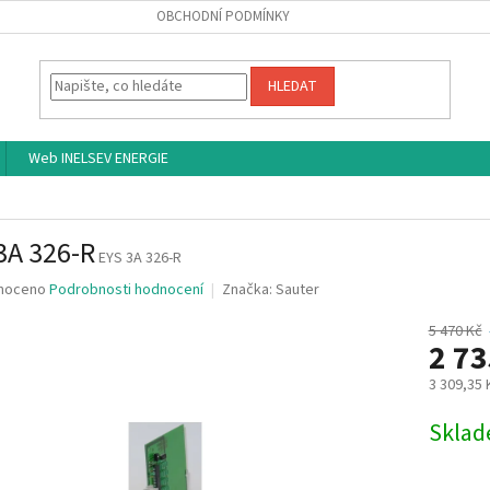
OBCHODNÍ PODMÍNKY
HLEDAT
Web INELSEV ENERGIE
3A 326-R
EYS 3A 326-R
né
noceno
Podrobnosti hodnocení
Značka:
Sauter
ní
u
5 470 Kč
2 7
3 309,35
Měrná
Skla
ek.
cena: