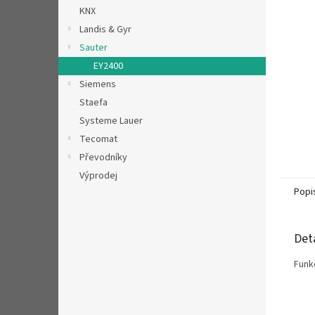
n
KNX
e
Landis & Gyr
l
Sauter
EY2400
Siemens
Staefa
Systeme Lauer
Tecomat
Převodníky
Výprodej
Popi
Det
Funk