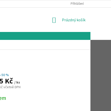
Přihlášení
NÁKUPNÍ
Prázdný košík
KOŠÍK
–50 %
35 Kč
/ ks
 Kč včetně DPH
dem