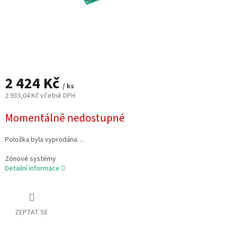
2 424 Kč
/ ks
2 933,04 Kč včetně DPH
Měrná
Momentálně nedostupné
cena:
Položka byla vyprodána…
Zónové systémy
Detailní informace
ZEPTAT SE