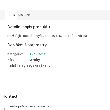
Popis
Diskuze
Detailní popis produktu
Rozšiřující modul - zvýší u HCC80 a HCE80 počet zón na 8
Doplňkové parametry
Kategorie
:
Evo Home
Záruka
:
2 roky
Položka byla vyprodána…
Z
á
p
a
Kontakt
t
í
e-shop
@
inelsevenergie.cz