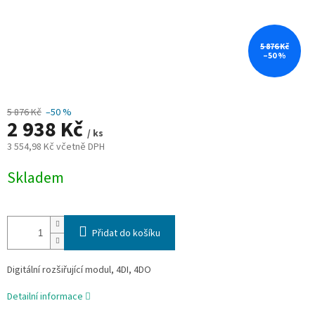
5 876 Kč
–50 %
5 876 Kč
–50 %
2 938 Kč
/ ks
3 554,98 Kč včetně DPH
Měrná
Skladem
cena:
Přidat do košíku
Digitální rozšiřující modul, 4DI, 4DO
Detailní informace