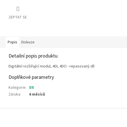
ZEPTAT SE
Popis
Diskuze
Detailní popis produktu
Digitální rozšiřující modul, 4DI, 4DO - repasovaný díl
Doplňkové parametry
Kategorie
:
DX
Záruka
:
6 měsíců
Z
á
p