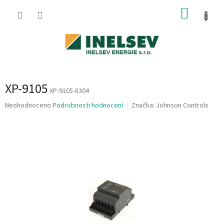
Přejít
NÁKUP
na
obsah
KOŠÍK
XP-9105
XP-9105-8304
Průměrné
Neohodnoceno
Podrobnosti hodnocení
Značka:
Johnson Controls
hodnocení
produktu
je
0,0
z
5
hvězdiček.